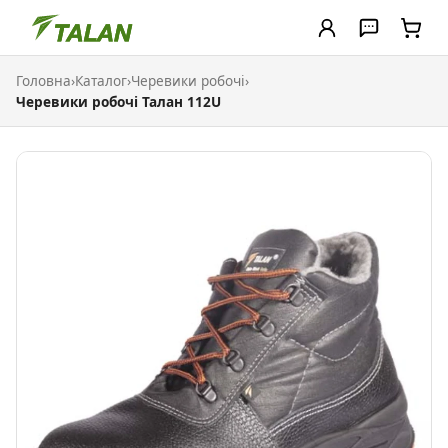
Головна
›
Каталог
›
Черевики робочі
›
Черевики робочі Талан 112U