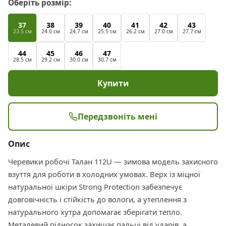
Оберіть розмір:
37
38
39
40
41
42
43
23.5 см
24.0 см
24.7 см
25.5 см
26.2 см
27.0 см
27.7 см
44
45
46
47
28.5 см
29.2 см
30.0 см
30.7 см
Купити
Передзвоніть мені
Опис
Черевики робочі Талан 112U — зимова модель захисного
взуття для роботи в холодних умовах. Верх із міцної
натуральної шкіри Strong Protection забезпечує
довговічність і стійкість до вологи, а утеплення з
натурального хутра допомагає зберігати тепло.
Металевий підносок захищає пальці від ударів, а