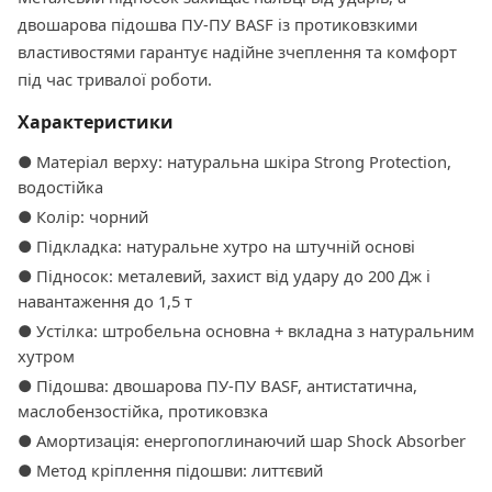
двошарова підошва ПУ-ПУ BASF із протиковзкими
властивостями гарантує надійне зчеплення та комфорт
під час тривалої роботи.
Характеристики
● Матеріал верху: натуральна шкіра Strong Protection,
водостійка
● Колір: чорний
● Підкладка: натуральне хутро на штучній основі
● Підносок: металевий, захист від удару до 200 Дж і
навантаження до 1,5 т
● Устілка: штробельна основна + вкладна з натуральним
хутром
● Підошва: двошарова ПУ-ПУ BASF, антистатична,
маслобензостійка, протиковзка
● Амортизація: енергопоглинаючий шар Shock Absorber
● Метод кріплення підошви: литтєвий