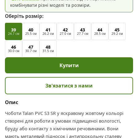
комбінувати різні моделі та розміри.
Оберіть розмір:
39
40
41
42
43
44
45
24.7 см
25.5 см
26.2 см
27.0 см
27.7 см
28.5 см
29.2 см
46
47
48
30.0 см
30.7 см
31.5 см
Купити
Зв'язатися з нами
Опис
Чоботи Talan PVC S3 SR у яскравому жовтому кольорі
створені для роботи в умовах підвищеної вологості,
бруду або контакту з хімічними речовинами. Вони
мають металевий підносок і антипрокольну сталеву