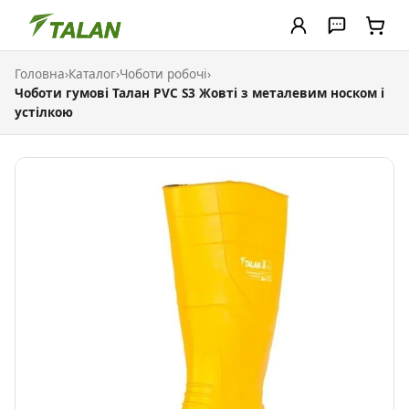
Головна
›
Каталог
›
Чоботи робочі
›
Чоботи гумові Талан PVC S3 Жовті з металевим носком і
устілкою