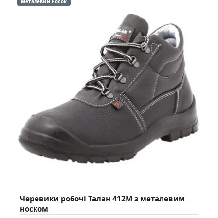
Металевий носок
Черевики робочі Талан 412М з металевим
носком