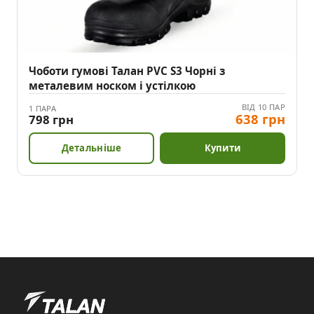
Чоботи гумові Талан PVC S3 Чорні з
металевим носком і устілкою
ВІД 10 ПАР
1 ПАРА
638 грн
798 грн
Детальніше
Купити