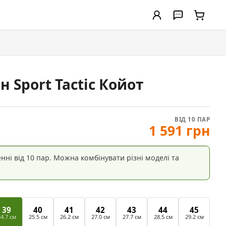
н Sport Tactic Койот
ВІД 10 ПАР
1 591 грн
ні від 10 пар. Можна комбінувати різні моделі та
39
40
41
42
43
44
45
4.7 см
25.5 см
26.2 см
27.0 см
27.7 см
28.5 см
29.2 см