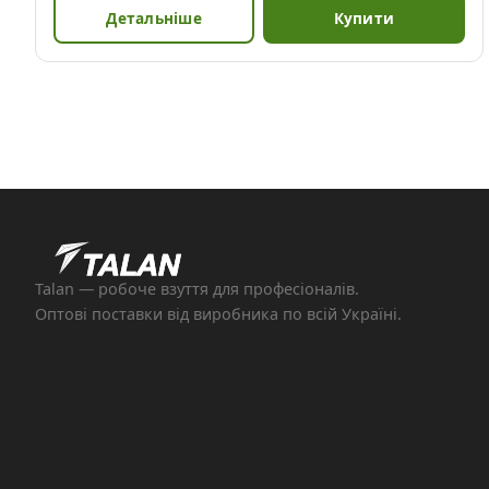
Детальніше
Купити
Talan — робоче взуття для професіоналів.
Оптові поставки від виробника по всій Україні.