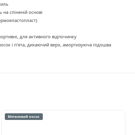
тиль
ь на спіненій основі
ермоеластопласт)
портивні, для активного відпочинку
осок і п'ята, дихаючий верх, амортизуюча підошва
Металевий носок