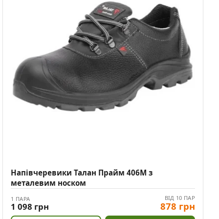
Напівчеревики Талан Прайм 406М з
металевим носком
ВІД 10 ПАР
1 ПАРА
878 грн
1 098 грн