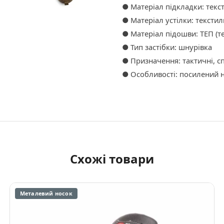
● Матеріал підкладки: текс
● Матеріал устілки: текстил
● Матеріал підошви: ТЕП (т
● Тип застібки: шнурівка
● Призначення: тактичні, с
● Особливості: посилений н
Схожі товари
Металевий носок