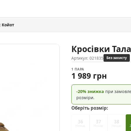
c Койот
Кросівки Тала
Артикул:
021835
Без захисту
1 ПАРА
1 989 грн
-20% знижка
при замовлен
розміри.
Оберіть розмір:
36
37
38
Немає
Немає
Немає
2