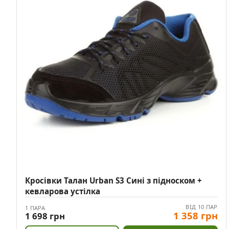
Кросівки Талан Urban S3 Сині з підноском +
кевларова устілка
ВІД 10 ПАР
1 ПАРА
1 358 грн
1 698 грн