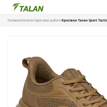
Головна
›
Каталог
›
Кросівки робочі
›
Кросівки Талан Sport Tacti