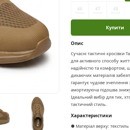
46
47
48
Немає
Немає
Немає
Купити
Опис
Сучасні тактичні кросівки Т
для активного способу житт
надійністю та комфортом, що
дихаючих матеріалів забезп
гарантує чудове зчеплення 
амортизуюча підошва знижу
Ідеальний вибір для тих, хт
тактичний стиль.
Характеристики
● Матеріал верху: текстиль