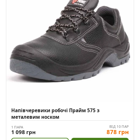
Напівчеревики робочі Прайм 575 з
металевим носком
ВІД 10 ПАР
1 ПАРА
878 грн
1 098 грн