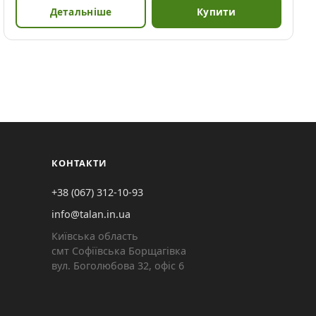
Детальніше
Купити
КОНТАКТИ
+38 (067) 312-10-93
info@talan.in.ua
Київська область
смт Софіївська Борщагівка
вул. Боголюбова 32, офіс 6